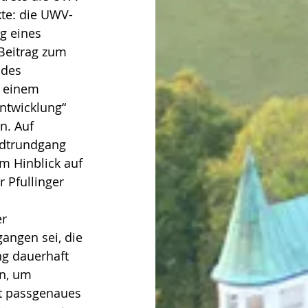
kte: die UWV-
g eines 
Beitrag zum 
 des 
u einem 
ntwicklung“ 
n. Auf 
adtrundgang 
m Hinblick auf 
 Pfullinger 
r 
angen sei, die 
ng dauerhaft 
n, um 
t passgenaues 