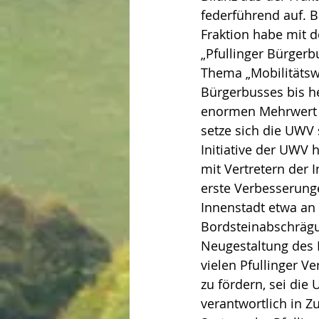
federführend auf. Be
Fraktion habe mit d
„Pfullinger Bürgerb
Thema „Mobilitätswe
Bürgerbusses bis h
enormen Mehrwert a
setze sich die UWV s
Initiative der UWV 
mit Vertretern der 
erste Verbesserungen
Innenstadt etwa a
Bordsteinabschrägu
Neugestaltung des P
vielen Pfullinger Ve
zu fördern, sei di
verantwortlich in 