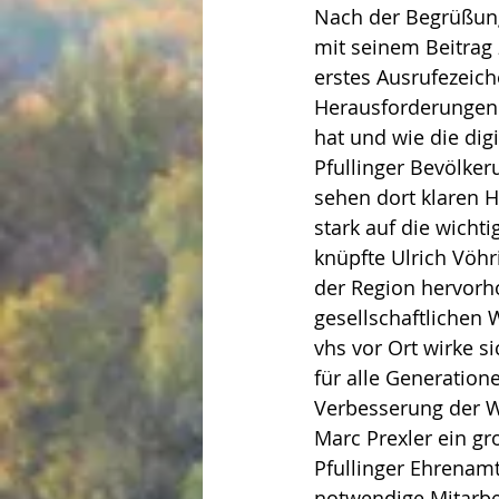
Nach der Begrüßun
mit seinem Beitrag 
erstes Ausrufezeich
Herausforderungen s
hat und wie die dig
Pfullinger Bevölker
sehen dort klaren 
stark auf die wicht
knüpfte Ulrich Vöh
der Region hervorh
gesellschaftlichen 
vhs vor Ort wirke 
für alle Generation
Verbesserung der W
Marc Prexler ein gr
Pfullinger Ehrenamt
notwendige Mitarbe