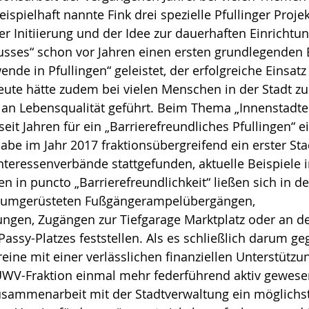
ispielhaft nannte Fink drei spezielle Pfullinger Proje
er Initiierung und der Idee zur dauerhaften Einrichtun
usses“ schon vor Jahren einen ersten grundlegenden 
nde in Pfullingen“ geleistet, der erfolgreiche Einsatz
eute hätte zudem bei vielen Menschen in der Stadt z
n Lebensqualität geführt. Beim Thema „Innenstadte
eit Jahren für ein „Barrierefreundliches Pfullingen“ ei
habe im Jahr 2017 fraktionsübergreifend ein erster St
Interessenverbände stattgefunden, aktuelle Beispiele i
 in puncto „Barrierefreundlichkeit“ ließen sich in der
n umgerüsteten Fußgängerampelübergängen, 
ngen, Zugängen zur Tiefgarage Marktplatz oder an de
assy-Platzes feststellen. Als es schließlich darum geg
reine mit einer verlässlichen finanziellen Unterstützu
e UWV-Fraktion einmal mehr federführend aktiv gewese
Zusammenarbeit mit der Stadtverwaltung ein möglichs