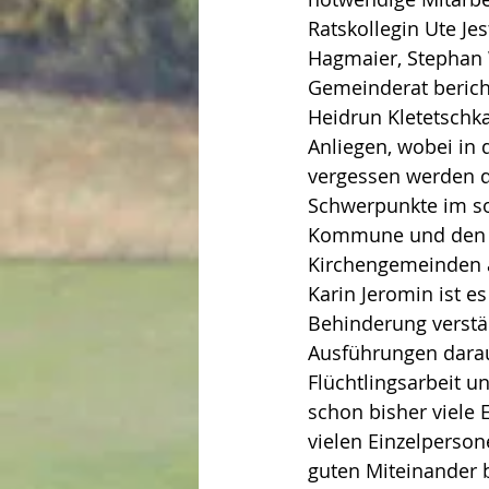
Ratskollegin Ute Je
Hagmaier, Stephan W
Gemeinderat bericht
Heidrun Kletetschk
Anliegen, wobei in
vergessen werden d
Schwerpunkte im so
Kommune und den Kir
Kirchengemeinden a
Karin Jeromin ist e
Behinderung verstär
Ausführungen darau
Flüchtlingsarbeit u
schon bisher viele 
vielen Einzelperson
guten Miteinander 