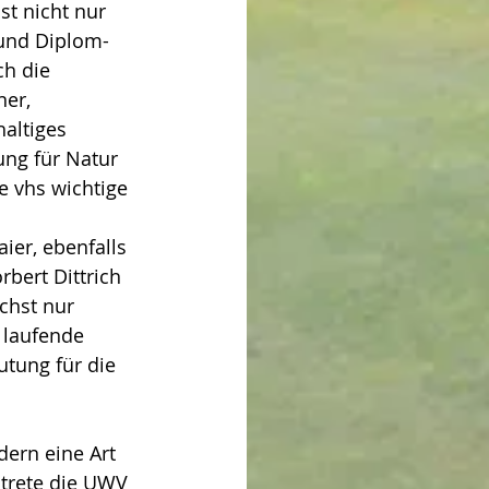
st nicht nur 
 und Diplom-
h die 
er, 
haltiges 
ung für Natur 
e vhs wichtige 
ier, ebenfalls 
bert Dittrich 
chst nur 
 laufende 
utung für die 
ern eine Art 
 trete die UWV 