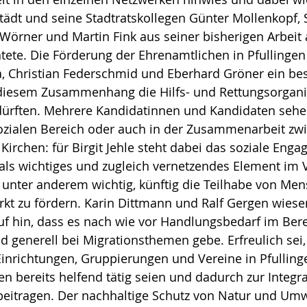
städt und seine Stadtratskollegen Günter Mollenkopf, 
örner und Martin Fink aus seiner bisherigen Arbeit 
ete. Die Förderung der Ehrenamtlichen in Pfullingen 
a, Christian Federschmid und Eberhard Gröner ein be
 diesem Zusammenhang die Hilfs- und Rettungsorgani
ürften. Mehrere Kandidatinnen und Kandidaten sehen
zialen Bereich oder auch in der Zusammenarbeit zwi
chen: für Birgit Jehle steht dabei das soziale Enga
ls wichtiges und zugleich vernetzendes Element im 
s unter anderem wichtig, künftig die Teilhabe von Me
kt zu fördern. Karin Dittmann und Ralf Gergen wiesen
f hin, dass es nach wie vor Handlungsbedarf im Bere
nd generell bei Migrationsthemen gebe. Erfreulich sei,
Einrichtungen, Gruppierungen und Vereine in Pfullin
en bereits helfend tätig seien und dadurch zur Integr
beitragen. Der nachhaltige Schutz von Natur und Umw