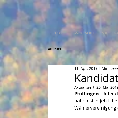
HOME
UNSERE WERTE
WIR
KO
All Posts
11. Apr. 2019
3 Min. Lese
Kandidat
Aktualisiert:
20. Mai 201
Pfullingen
. Unter 
haben sich jetzt d
Wählervereinigung (