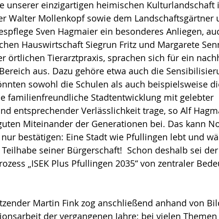
ge unserer einzigartigen heimischen Kulturlandschaft i
er Walter Mollenkopf sowie dem Landschaftsgärtner
despflege Sven Hagmaier ein besonderes Anliegen, auc
ichen Hauswirtschaft Siegrun Fritz und Margarete Senn
er örtlichen Tierarztpraxis, sprachen sich für ein nach
ereich aus. Dazu gehöre etwa auch die Sensibilisier
nnten sowohl die Schulen als auch beispielsweise di
ine familienfreundliche Stadtentwicklung mit gelebter 
nd entsprechender Verlässlichkeit trage, so Alf Hagma
uten Miteinander der Generationen bei. Das kann Nor
 nur bestätigen: Eine Stadt wie Pfullingen lebt und wä
eilhabe seiner Bürgerschaft!  Schon deshalb sei der
ozess „ISEK Plus Pfullingen 2035“ von zentraler Bede
zender Martin Fink zog anschließend anhand von Bild
tionsarbeit der vergangenen Jahre: bei vielen Themen