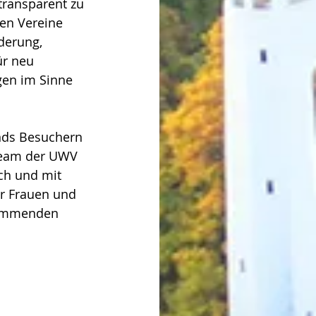
transparent zu 
en Vereine 
derung, 
ür neu 
gen im Sinne 
nds Besuchern 
Team der UWV 
ch und mit 
r Frauen und 
kommenden 