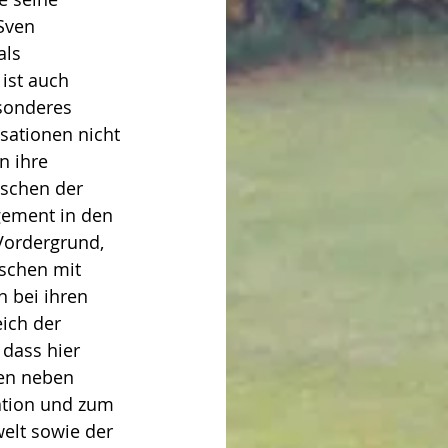
Sven 
als 
ist auch 
sonderes 
sationen nicht 
 ihre 
schen der 
gement in den 
Vordergrund, 
nschen mit 
 bei ihren 
ich der 
 dass hier 
gen neben 
ation und zum 
elt sowie der 