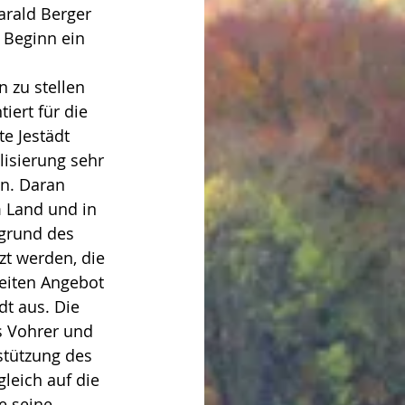
rald Berger 
 Beginn ein 
 zu stellen 
iert für die 
e Jestädt 
isierung sehr 
en. Daran 
 Land und in 
grund des 
t werden, die 
eiten Angebot 
dt aus. Die 
s Vohrer und 
stützung des 
leich auf die 
e seine 