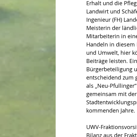
Erhalt und die Pfle
Landwirt und Schäf
Ingenieur (FH) Lan
Meisterin der ländl
Mitarbeiterin in ein
Handeln in diesem B
und Umwelt, hier kö
Beiträge leisten. E
Bürgerbeteiligung u
entscheidend zum g
als „Neu-Pfullinger“
gemeinsam mit der T
Stadtentwicklungspr
kommenden Jahre.
UWV-Fraktionsvorsit
Bilanz aus der Frak