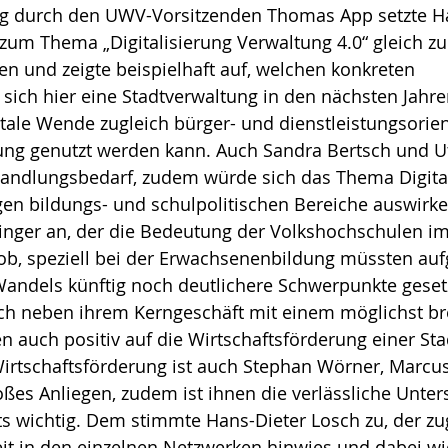
g durch den UWV-Vorsitzenden Thomas App setzte Ha
zum Thema „Digitalisierung Verwaltung 4.0“ gleich zu
en und zeigte beispielhaft auf, welchen konkreten 
ich hier eine Stadtverwaltung in den nächsten Jahren
itale Wende zugleich bürger- und dienstleistungsorient
ung genutzt werden kann. Auch Sandra Bertsch und Ut
Handlungsbedarf, zudem würde sich das Thema Digital
igen bildungs- und schulpolitischen Bereiche auswirk
ringer an, der die Bedeutung der Volkshochschulen im
ob, speziell bei der Erwachsenenbildung müssten auf
Wandels künftig noch deutlichere Schwerpunkte gesetz
sich neben ihrem Kerngeschäft mit einem möglichst br
en auch positiv auf die Wirtschaftsförderung einer Sta
irtschaftsförderung ist auch Stephan Wörner, Marcu
oßes Anliegen, zudem ist ihnen die verlässliche Unter
s wichtig. Dem stimmte Hans-Dieter Losch zu, der zug
it in den einzelnen Netzwerken hinwies und dabei wi